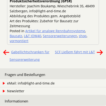
Produktsicherheitsverordnung (GPSR)
Hersteller: Joachim Boukamp, Wieschebrink 35, 48499
Salzbergen, info@light-and-time.de
Abbildung des Produktes gem. Angebotsbild
Art des Produktes: Zubehör für Bausatz zur
Zeitmessung
Posted in
Artikel für analoge Rennbahnsysteme
,
Bausatz
,
L&T IOW40
,
Sensorerweiterungen
,
shop
,
vormontiert
Beitragsnavigation
Gabellichtschranken für
SCF Ließem fährt mit L&T
Sensorerweiterung
Fragen und Bestellungen
eMail: info@light-and-time.de
Newsletter
Informationen