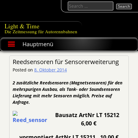
Skip
Search
to
for:
content
Light & Time
Die Zeitmessung für Autorennbahnen
Hauptmenü
Reedsensoren für Sensorerweiterung
Posted on
8. Oktober 2014
2 zusätzliche Reedsensoren (Magnetsensoren) für den
mehrspurigen Ausbau, als Tank- oder Soundsensoren
Lieferung mit mehr Sensoren möglich, Preise auf
Anfrage.
Bausatz ArtNr LT 15212
6
,00 €
vormontiert ArtNr LT 15211 10,00 €