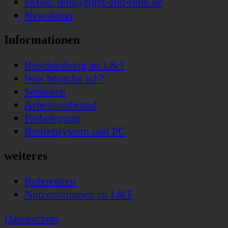
eMail: info@light-and-time.de
Newsletter
Informationen
Beschreibung zu L&T
Was brauche ich?
Sensoren
Arbeitsaufwand
Pinbelegung
Betriebsystem und PC
weiteres
Referenzen
Nutzerstimmen zu L&T
Datenschutz