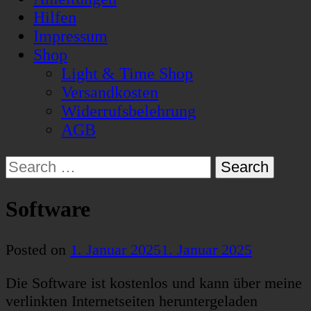
Hilfen
Impressum
Shop
Light & Time Shop
Versandkosten
Widerrufsbelehrung
AGB
Search
for:
Software
Posted on
1. Januar 2025
1. Januar 2025
Die Software ist kostenlos und kann über meine
verlinkten Internetseiten heruntergeladen