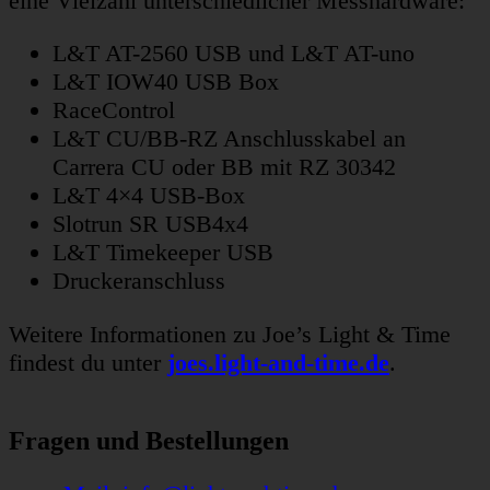
eine Vielzahl unterschiedlicher Messhardware:
L&T AT-2560 USB und L&T AT-uno
L&T IOW40 USB Box
RaceControl
L&T CU/BB-RZ Anschlusskabel an
Carrera CU oder BB mit RZ 30342
L&T 4×4 USB-Box
Slotrun SR USB4x4
L&T Timekeeper USB
Druckeranschluss
Weitere Informationen zu Joe’s Light & Time
findest du unter
joes.light-and-time.de
.
Fragen und Bestellungen