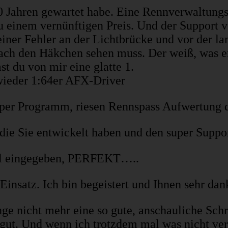
0 Jahren gewartet habe. Eine Rennverwaltungs
u einem vernünftigen Preis. Und der Support vo
einer Fehler an der Lichtbrücke und vor der l
nach den Häkchen sehen muss. Der weiß, was er
t du von mir eine glatte 1.
 wieder 1:64er AFX-Driver
per Programm, riesen Rennspass Aufwertung
ie Sie entwickelt haben und den super Support
ssel eingegeben, PERFEKT…..
insatz. Ich bin begeistert und Ihnen sehr dan
ge nicht mehr eine so gute, anschauliche Schri
gut. Und wenn ich trotzdem mal was nicht vers