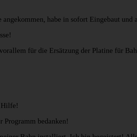
te angekommen, habe in sofort Eingebaut und al
sse!
vorallem für die Ersätzung der Platine für Ba
 Hilfe!
per Programm bedanken!
ner Bahn installiert. Ich bin begeistert! Alle