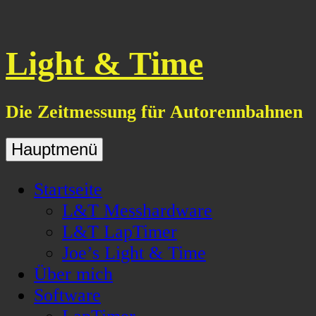
Skip
to
content
Light & Time
Die Zeitmessung für Autorennbahnen
Hauptmenü
Startseite
L&T Messhardware
L&T LapTimer
Joe’s Light & Time
Über mich
Software