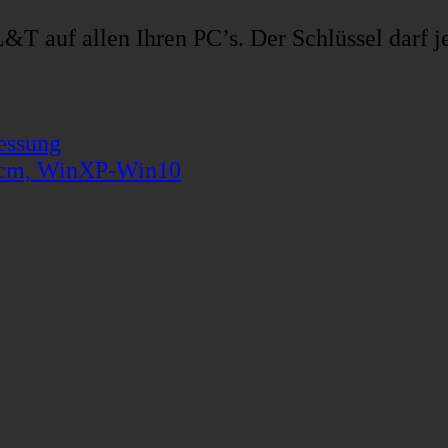
&T auf allen Ihren PC’s. Der Schlüssel darf j
essung
0cm, WinXP-Win10