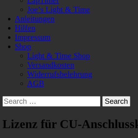
LapTimer
Joe’s Light & Time
Anleitungen
Hilfen
Impressum
Shop
Light & Time Shop
Versandkosten
Widerrufsbelehrung
AGB
Search
for:
Lizenz für CU-Anschlussk