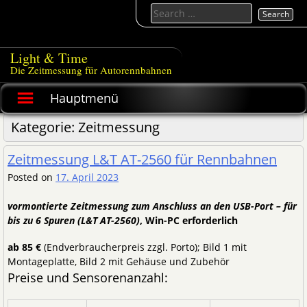
Skip
Search
to
for:
content
Light & Time
Die Zeitmessung für Autorennbahnen
Hauptmenü
Kategorie:
Zeitmessung
Zeitmessung L&T AT-2560 für Rennbahnen
Posted on
17. April 2023
vormontierte Zeitmessung zum Anschluss an den USB-Port – für
bis zu 6 Spuren (L&T AT-2560)
, Win-PC erforderlich
ab 85 €
(Endverbraucherpreis zzgl. Porto); Bild 1 mit
Montageplatte, Bild 2 mit Gehäuse und Zubehör
Preise und Sensorenanzahl: