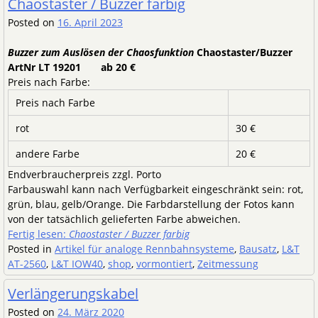
Chaostaster / Buzzer farbig
Posted on
16. April 2023
Buzzer zum Auslösen der Chaosfunktion
Chaostaster/Buzzer
ArtNr LT 19201 ab 20 €
Preis nach Farbe:
Preis nach Farbe
rot
30 €
andere Farbe
20 €
Endverbraucherpreis zzgl. Porto
Farbauswahl kann nach Verfügbarkeit eingeschränkt sein: rot,
grün, blau, gelb/Orange. Die Farbdarstellung der Fotos kann
von der tatsächlich gelieferten Farbe abweichen.
Fertig lesen:
Chaostaster / Buzzer farbig
Posted in
Artikel für analoge Rennbahnsysteme
,
Bausatz
,
L&T
AT-2560
,
L&T IOW40
,
shop
,
vormontiert
,
Zeitmessung
Verlängerungskabel
Posted on
24. März 2020