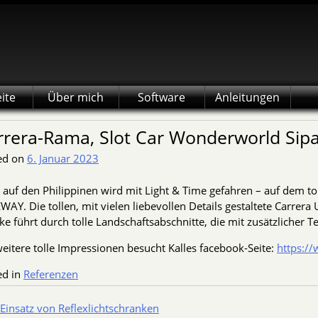
eite
Über mich
Software
Anleitungen
rrera-Rama, Slot Car Wonderworld Sipa
ed on
6. Januar 2023
 auf den Philippinen wird mit Light & Time gefahren – auf dem 
AY. Die tollen, mit vielen liebevollen Details gestaltete Carrer
ke führt durch tolle Landschaftsabschnitte, die mit zusätzlicher 
eitere tolle Impressionen besucht Kalles facebook-Seite:
https:/
ed in
Referenzen
tragsnavigation
Einsatz von Reflexlichtschranken