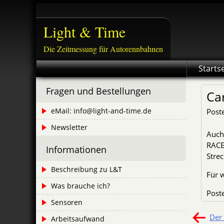
Skip
to
Light & Time
content
Die Zeitmessung für Autorennbahnen
Starts
Fragen und Bestellungen
Ca
eMail: info@light-and-time.de
Post
Newsletter
Auch
RACEW
Informationen
Strec
Beschreibung zu L&T
Für w
Was brauche ich?
Post
Sensoren
Bei
Der 
Arbeitsaufwand