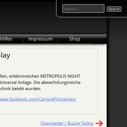
Search
for:
Hilfen
Impressum
Shop
lay
tollen, erlebnisreichen METROPOLIS NIGHT
a Universal Anlage. Die abwechslungsreiche
Technik belebt wurden.
/www.facebook.com/CarreraPhilippines/
Chaostaster / Buzzer farbig